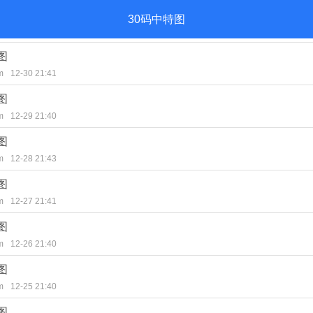
30码中特图
图
m
12-30 21:41
图
m
12-29 21:40
图
m
12-28 21:43
图
m
12-27 21:41
图
m
12-26 21:40
图
m
12-25 21:40
图