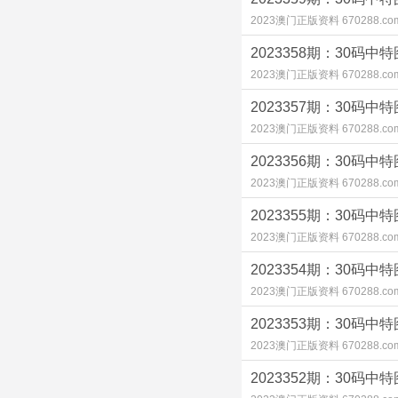
2023澳门正版资料 670288.co
2023358期：30码中特
2023澳门正版资料 670288.co
2023357期：30码中特
2023澳门正版资料 670288.co
2023356期：30码中特
2023澳门正版资料 670288.co
2023355期：30码中特
2023澳门正版资料 670288.co
2023354期：30码中特
2023澳门正版资料 670288.co
2023353期：30码中特
2023澳门正版资料 670288.co
2023352期：30码中特