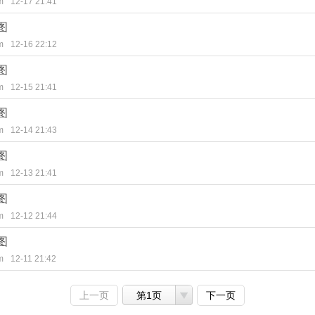
m
12-17 21:41
图
m
12-16 22:12
图
m
12-15 21:41
图
m
12-14 21:43
图
m
12-13 21:41
图
m
12-12 21:44
图
m
12-11 21:42
上一页
第1页
下一页