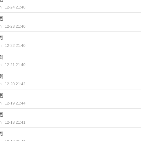
m
12-24 21:40
图
m
12-23 21:40
图
m
12-22 21:40
图
m
12-21 21:40
图
m
12-20 21:42
图
m
12-19 21:44
图
m
12-18 21:41
图