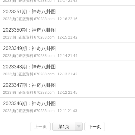
2023澳门正版资料 670288.com
12-17 21:42
2023351期：神奇八卦图
2023澳门正版资料 670288.com
12-16 22:16
2023350期：神奇八卦图
2023澳门正版资料 670288.com
12-15 21:42
2023349期：神奇八卦图
2023澳门正版资料 670288.com
12-14 21:44
2023348期：神奇八卦图
2023澳门正版资料 670288.com
12-13 21:42
2023347期：神奇八卦图
2023澳门正版资料 670288.com
12-12 21:45
2023346期：神奇八卦图
2023澳门正版资料 670288.com
12-11 21:43
上一页
第1页
下一页