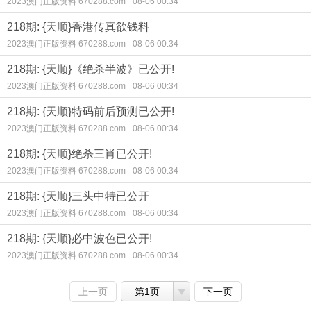
2023澳门正版资料 670288.com
08-06 00:34
218期: {天顺}香港传真欲钱料
2023澳门正版资料 670288.com
08-06 00:34
218期: {天顺}《绝杀半波》已公开!
2023澳门正版资料 670288.com
08-06 00:34
218期: {天顺}特码前后预测已公开!
2023澳门正版资料 670288.com
08-06 00:34
218期: {天顺}绝杀三肖已公开!
2023澳门正版资料 670288.com
08-06 00:34
218期: {天顺}三头中特已公开
2023澳门正版资料 670288.com
08-06 00:34
218期: {天顺}必中波色已公开!
2023澳门正版资料 670288.com
08-06 00:34
上一页
第1页
下一页