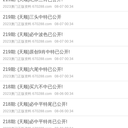
2023澳门正版资料 670288.com
08-07 00:34
219期: {天顺}三头中特已公开
2023澳门正版资料 670288.com
08-07 00:34
219期: {天顺}必中波色已公开!
2023澳门正版资料 670288.com
08-07 00:34
219期: {天顺}原创9肖中特已公开!
2023澳门正版资料 670288.com
08-07 00:34
219期: {天顺}六尾中特已公开!
2023澳门正版资料 670288.com
08-07 00:34
218期: {天顺}买六不中已公开!
2023澳门正版资料 670288.com
08-06 00:34
218期: {天顺}必中平特尾已公开!
2023澳门正版资料 670288.com
08-06 00:34
218期: {天顺}必中平特肖已公开!