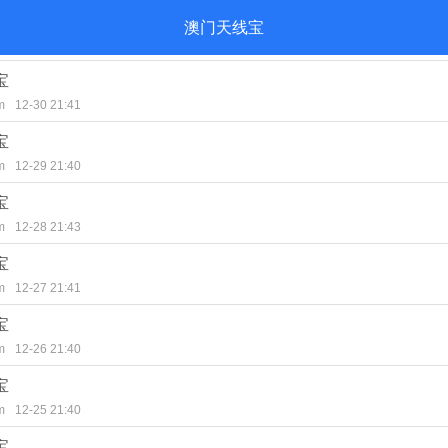
澳门天线宝
宝
m
12-30 21:41
宝
m
12-29 21:40
宝
m
12-28 21:43
宝
m
12-27 21:41
宝
m
12-26 21:40
宝
m
12-25 21:40
宝