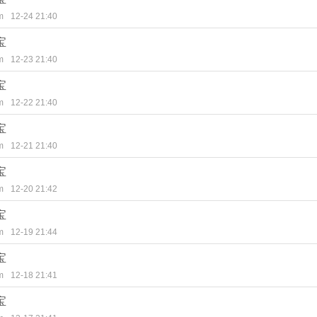
m
12-24 21:40
宝
m
12-23 21:40
宝
m
12-22 21:40
宝
m
12-21 21:40
宝
m
12-20 21:42
宝
m
12-19 21:44
宝
m
12-18 21:41
宝