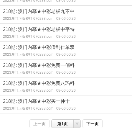
2023澳门正版资料 670288.com
08-07 00:36
218期: 澳门内幕★中彩老板九不中
2023澳门正版资料 670288.com
08-06 00:36
218期: 澳门内幕★中彩老板中平特
2023澳门正版资料 670288.com
08-06 00:36
218期: 澳门内幕★中彩僧到仁单双
2023澳门正版资料 670288.com
08-06 00:36
218期: 澳门内幕★中彩免费一俏料
2023澳门正版资料 670288.com
08-06 00:36
218期: 澳门内幕★中彩免费八玛料
2023澳门正版资料 670288.com
08-06 00:36
218期: 澳门内幕★中彩买十仲十
2023澳门正版资料 670288.com
08-06 00:36
上一页
第1页
下一页