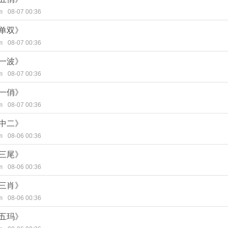
m
08-07 00:36
测单双》
m
08-07 00:36
奇一波》
m
08-07 00:36
牌一俏》
m
08-07 00:36
二中二》
m
08-06 00:36
特三尾》
m
08-06 00:36
特三肖》
m
08-06 00:36
仲五玛》