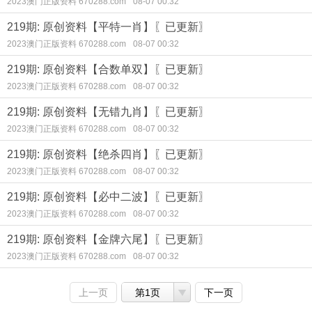
2023澳门正版资料 670288.com
08-07 00:32
219期: 原创资料【平特一肖】〖已更新〗
2023澳门正版资料 670288.com
08-07 00:32
219期: 原创资料【合数单双】〖已更新〗
2023澳门正版资料 670288.com
08-07 00:32
219期: 原创资料【无错九肖】〖已更新〗
2023澳门正版资料 670288.com
08-07 00:32
219期: 原创资料【绝杀四肖】〖已更新〗
2023澳门正版资料 670288.com
08-07 00:32
219期: 原创资料【必中二波】〖已更新〗
2023澳门正版资料 670288.com
08-07 00:32
219期: 原创资料【金牌六尾】〖已更新〗
2023澳门正版资料 670288.com
08-07 00:32
上一页
第1页
下一页