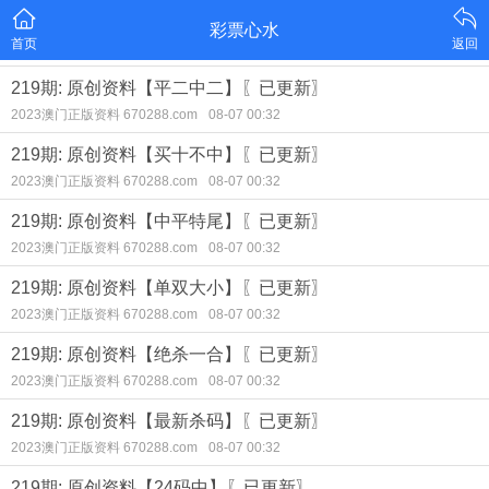
彩票心水
首页
返回
219期: 原创资料【平二中二】〖已更新〗
2023澳门正版资料 670288.com
08-07 00:32
219期: 原创资料【买十不中】〖已更新〗
2023澳门正版资料 670288.com
08-07 00:32
219期: 原创资料【中平特尾】〖已更新〗
2023澳门正版资料 670288.com
08-07 00:32
219期: 原创资料【单双大小】〖已更新〗
2023澳门正版资料 670288.com
08-07 00:32
219期: 原创资料【绝杀一合】〖已更新〗
2023澳门正版资料 670288.com
08-07 00:32
219期: 原创资料【最新杀码】〖已更新〗
2023澳门正版资料 670288.com
08-07 00:32
219期: 原创资料【24码中】〖已更新〗