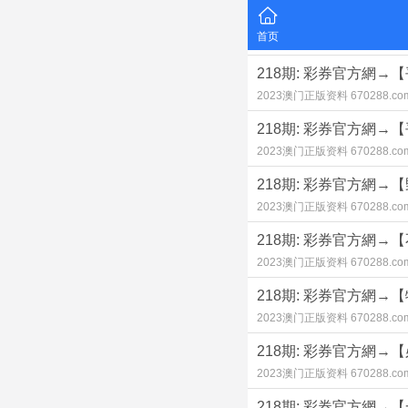
首页
218期: 彩券官方網→
2023澳门正版资料 670288.co
218期: 彩券官方網→
2023澳门正版资料 670288.co
218期: 彩券官方網→
2023澳门正版资料 670288.co
218期: 彩券官方網→
2023澳门正版资料 670288.co
218期: 彩券官方網→
2023澳门正版资料 670288.co
218期: 彩券官方網→
2023澳门正版资料 670288.co
218期: 彩券官方網→