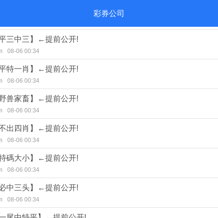
彩券公司
【平三中三】←提前公开!
m
08-06 00:34
【平特一肖】←提前公开!
m
08-06 00:34
【野兽家畜】←提前公开!
m
08-06 00:34
【不出四肖】←提前公开!
m
08-06 00:34
【特碼大小】←提前公开!
m
08-06 00:34
【必中三头】←提前公开!
m
08-06 00:34
【一尾中特平】←提前公开!