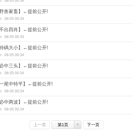
m
08-05 00:34
【野兽家畜】←提前公开!
m
08-05 00:34
【不出四肖】←提前公开!
m
08-05 00:34
【特碼大小】←提前公开!
m
08-05 00:34
【必中三头】←提前公开!
m
08-05 00:34
【一尾中特平】←提前公开!
m
08-05 00:34
【必中两波】←提前公开!
m
08-05 00:34
上一页
第1页
下一页