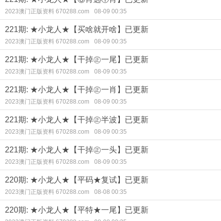
2023澳门正版资料 670288.com
08-09 00:35
221期: ★小龙人★【买啥就开啥】已更新
2023澳门正版资料 670288.com
08-09 00:35
221期: ★小龙人★【干掉㊣一尾】已更新
2023澳门正版资料 670288.com
08-09 00:35
221期: ★小龙人★【干掉㊣一肖】已更新
2023澳门正版资料 670288.com
08-09 00:35
221期: ★小龙人★【干掉㊣半波】已更新
2023澳门正版资料 670288.com
08-09 00:35
221期: ★小龙人★【干掉㊣一头】已更新
2023澳门正版资料 670288.com
08-09 00:35
220期: ★小龙人★【平码★复试】已更新
2023澳门正版资料 670288.com
08-08 00:35
220期: ★小龙人★【平特★一尾】已更新