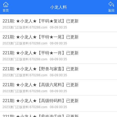
小龙人料
首页
返回
221期: ★小龙人★【平码★复试】已更新
2023澳门正版资料 670288.com
08-09 00:35
221期: ★小龙人★【平特★一尾】已更新
2023澳门正版资料 670288.com
08-09 00:35
221期: ★小龙人★【平特★一肖】已更新
2023澳门正版资料 670288.com
08-09 00:35
221期: ★小龙人★【野兽与家畜】已更新
2023澳门正版资料 670288.com
08-09 00:35
221期: ★小龙人★【高级六尾料】已更新
2023澳门正版资料 670288.com
08-09 00:35
221期: ★小龙人★【高级特码料】已更新
2023澳门正版资料 670288.com
08-09 00:35
221期: ★小龙人★【⑥肖选①肖】已更新