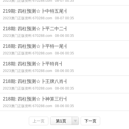
2023澳门正版资料 670288.com
08-07 00:35
219期: 四柱预测☆┣中特五尾┫
2023澳门正版资料 670288.com
08-07 00:35
218期: 四柱预测☆┣平二中二┫
2023澳门正版资料 670288.com
08-06 00:35
218期: 四柱预测☆┣平特一尾┫
2023澳门正版资料 670288.com
08-06 00:35
218期: 四柱预测☆┣平特肖┫
2023澳门正版资料 670288.com
08-06 00:35
218期: 四柱预测☆┣王牌八肖┫
2023澳门正版资料 670288.com
08-06 00:35
218期: 四柱预测☆┣神算三行┫
2023澳门正版资料 670288.com
08-06 00:35
上一页
第1页
下一页