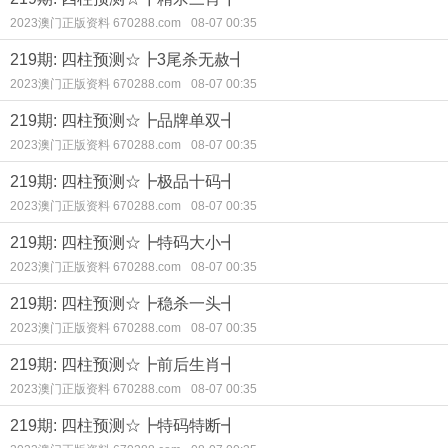
2023澳门正版资料 670288.com
08-07 00:35
219期: 四柱预测☆┣3尾杀无赦┫
2023澳门正版资料 670288.com
08-07 00:35
219期: 四柱预测☆┣品牌单双┫
2023澳门正版资料 670288.com
08-07 00:35
219期: 四柱预测☆┣极品十码┫
2023澳门正版资料 670288.com
08-07 00:35
219期: 四柱预测☆┣特码大小┫
2023澳门正版资料 670288.com
08-07 00:35
219期: 四柱预测☆┣稳杀一头┫
2023澳门正版资料 670288.com
08-07 00:35
219期: 四柱预测☆┣前后生肖┫
2023澳门正版资料 670288.com
08-07 00:35
219期: 四柱预测☆┣特码特断┫