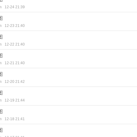
m
12-24 21:39
图
m
12-23 21:40
图
m
12-22 21:40
图
m
12-21 21:40
图
m
12-20 21:42
图
m
12-19 21:44
图
m
12-18 21:41
图