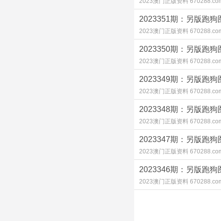
2023澳门正版资料 670288.co
2023351期：另版跑狗
2023澳门正版资料 670288.co
2023350期：另版跑狗
2023澳门正版资料 670288.co
2023349期：另版跑狗
2023澳门正版资料 670288.co
2023348期：另版跑狗
2023澳门正版资料 670288.co
2023347期：另版跑狗
2023澳门正版资料 670288.co
2023346期：另版跑狗
2023澳门正版资料 670288.co