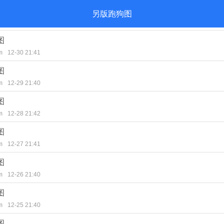
另版跑狗图
图
m
12-30 21:41
图
m
12-29 21:40
图
m
12-28 21:42
图
m
12-27 21:41
图
m
12-26 21:40
图
m
12-25 21:40
图