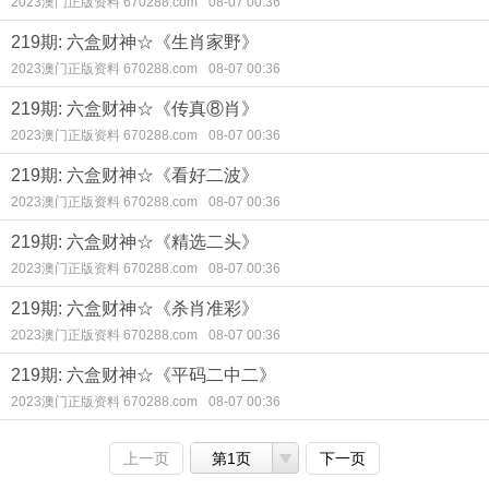
2023澳门正版资料 670288.com
08-07 00:36
219期: 六盒财神☆《生肖家野》
2023澳门正版资料 670288.com
08-07 00:36
219期: 六盒财神☆《传真⑧肖》
2023澳门正版资料 670288.com
08-07 00:36
219期: 六盒财神☆《看好二波》
2023澳门正版资料 670288.com
08-07 00:36
219期: 六盒财神☆《精选二头》
2023澳门正版资料 670288.com
08-07 00:36
219期: 六盒财神☆《杀肖准彩》
2023澳门正版资料 670288.com
08-07 00:36
219期: 六盒财神☆《平码二中二》
2023澳门正版资料 670288.com
08-07 00:36
上一页
第1页
下一页