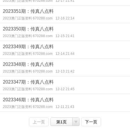
2023澳门正版资料 670288.com
12-17 21:41
2023351期：传真八点料
2023澳门正版资料 670288.com
12-16 22:14
2023350期：传真八点料
2023澳门正版资料 670288.com
12-15 21:41
2023349期：传真八点料
2023澳门正版资料 670288.com
12-14 21:44
2023348期：传真八点料
2023澳门正版资料 670288.com
12-13 21:42
2023347期：传真八点料
2023澳门正版资料 670288.com
12-12 21:45
2023346期：传真八点料
2023澳门正版资料 670288.com
12-11 21:43
上一页
第1页
下一页