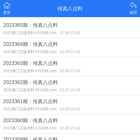
传真八点料
首页
返回
2023365期：传真八点料
2023澳门正版资料 670288.com
12-30 21:42
2023364期：传真八点料
2023澳门正版资料 670288.com
12-29 21:41
2023363期：传真八点料
2023澳门正版资料 670288.com
12-28 21:43
2023362期：传真八点料
2023澳门正版资料 670288.com
12-27 21:42
2023361期：传真八点料
2023澳门正版资料 670288.com
12-26 21:41
2023360期：传真八点料
2023澳门正版资料 670288.com
12-25 21:41
2023359期：传真八点料