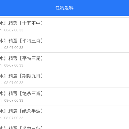
任我发料
高心水〗精選【十五不中】
m
08-07 00:33
高心水〗精選【平特三肖】
m
08-07 00:33
高心水〗精選【平特三尾】
m
08-07 00:33
高心水〗精選【期期九肖】
m
08-07 00:33
高心水〗精選【绝杀三肖】
m
08-07 00:33
高心水〗精選【绝杀半波】
m
08-07 00:33
高心水〗精選【必中三行】