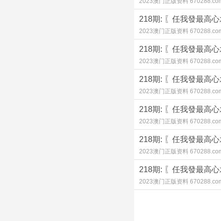
2023澳门正版资料 670288.co
218期: 〖任我發最
2023澳门正版资料 670288.co
218期: 〖任我發最
2023澳门正版资料 670288.co
218期: 〖任我發最
2023澳门正版资料 670288.co
218期: 〖任我發最
2023澳门正版资料 670288.co
218期: 〖任我發最
2023澳门正版资料 670288.co
218期: 〖任我發最
2023澳门正版资料 670288.co