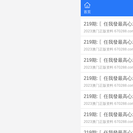
首页
219期: 〖任我發最
2023澳门正版资料 670288.co
219期: 〖任我發最
2023澳门正版资料 670288.co
219期: 〖任我發最
2023澳门正版资料 670288.co
219期: 〖任我發最
2023澳门正版资料 670288.co
219期: 〖任我發最
2023澳门正版资料 670288.co
219期: 〖任我發最
2023澳门正版资料 670288.co
219期: 〖任我發最