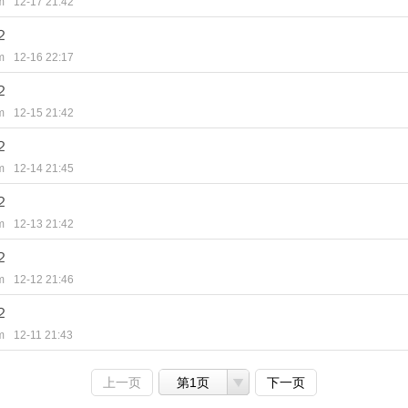
m
12-17 21:42
２
m
12-16 22:17
２
m
12-15 21:42
２
m
12-14 21:45
２
m
12-13 21:42
２
m
12-12 21:46
２
m
12-11 21:43
上一页
第1页
下一页