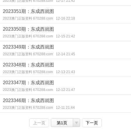
2023澳门正版资料 670288.com
12-17 21:42
2023351期：东成西就图
2023澳门正版资料 670288.com
12-16 22:18
2023350期：东成西就图
2023澳门正版资料 670288.com
12-15 21:42
2023349期：东成西就图
2023澳门正版资料 670288.com
12-14 21:45
2023348期：东成西就图
2023澳门正版资料 670288.com
12-13 21:43
2023347期：东成西就图
2023澳门正版资料 670288.com
12-12 21:47
2023346期：东成西就图
2023澳门正版资料 670288.com
12-11 21:44
上一页
第1页
下一页