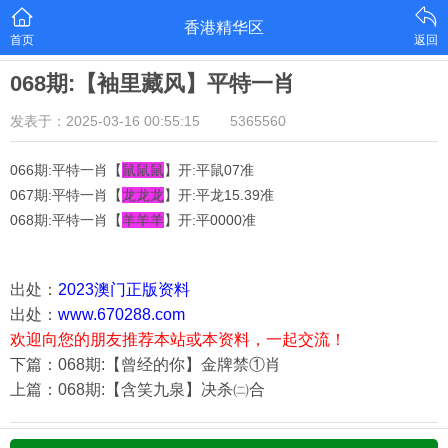
香港精华区
首页
返回
068期:【袖里藏风】平特一肖
发表于：2025-03-16 00:55:15
5365560
066期:平特一肖【
鼠鼠鼠
】开:平鼠07准
067期:平特一肖【
龙龙龙
】开:平龙15.39准
068期:平特一肖【
羊羊羊
】开:平0000准
出处：
2023澳门正版资料
出处：
www.670288.com
欢迎向您的朋友推荐本站或本资料，一起交流！
下篇：068期:【曾经的你】金牌禁①肖
上篇：068期:【含笑九泉】决杀㈡合