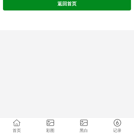
返回首页
首页
彩图
黑白
记录