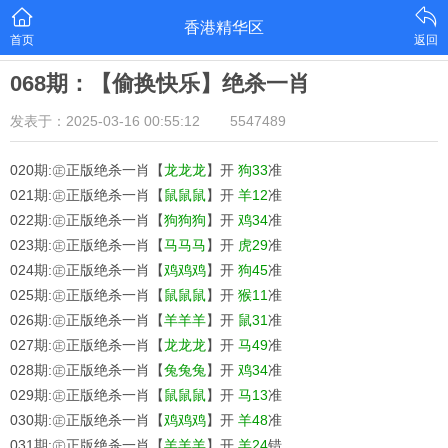
香港精华区
首页
返回
068期：【偷换快乐】绝杀一肖
发表于：2025-03-16 00:55:12
5547489
020期:㊣正版绝杀一肖【
龙龙龙
】开
狗33
准
021期:㊣正版绝杀一肖【
鼠鼠鼠
】开
羊12
准
022期:㊣正版绝杀一肖【
狗狗狗
】开
鸡34
准
023期:㊣正版绝杀一肖【
马马马
】开
虎29
准
024期:㊣正版绝杀一肖【
鸡鸡鸡
】开
狗45
准
025期:㊣正版绝杀一肖【
鼠鼠鼠
】开
猴11
准
026期:㊣正版绝杀一肖【
羊羊羊
】开
鼠31
准
027期:㊣正版绝杀一肖【
龙龙龙
】开
马49
准
028期:㊣正版绝杀一肖【
兔兔兔
】开
鸡34
准
029期:㊣正版绝杀一肖【
鼠鼠鼠
】开
马13
准
030期:㊣正版绝杀一肖
【
鸡鸡鸡
】开
羊48
准
031期:㊣正版绝杀一肖【
羊羊羊
】开
羊24
错