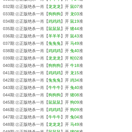
032期:㊣正版绝杀一肖【
龙龙龙
】开
鼠07
准
033期:㊣正版绝杀一肖【
狗狗狗
】开
龙03
准
034期:㊣正版绝杀一肖【
鸡鸡鸡
】开
鼠19
准
035期:㊣正版绝杀一肖【
鼠鼠鼠
】开
猪44
准
036期:㊣正版绝杀一肖【
羊羊羊
】开
鼠43
准
037期:㊣正版绝杀一肖【
兔兔兔
】开
马49
准
038期:㊣正版绝杀一肖【
鸡鸡鸡
】开
兔40
准
039期:㊣正版绝杀一肖【
龙龙龙
】开
蛇02
准
040期:㊣正版绝杀一肖【
狗狗狗
】开
牛18
准
041期:㊣正版绝杀一肖【
鸡鸡鸡
】开
龙15
准
042期:㊣正版绝杀一肖【
兔兔兔
】开
鸡34
准
043期:㊣正版绝杀一肖【
牛牛牛
】开
兔40
准
044期:㊣正版绝杀一肖【
狗狗狗
】开
猪08
准
045期:㊣正版绝杀一肖【
鼠鼠鼠
】开
狗09
准
046期:㊣正版绝杀一肖【
鸡鸡鸡
】开
狗09
准
047期:㊣正版绝杀一肖【
牛牛牛
】开
兔04
准
048期:㊣正版绝杀一肖【
龙龙龙
】开
马49
准
049期:㊣正版绝杀一肖【
鼠鼠鼠
】开
猪08
准