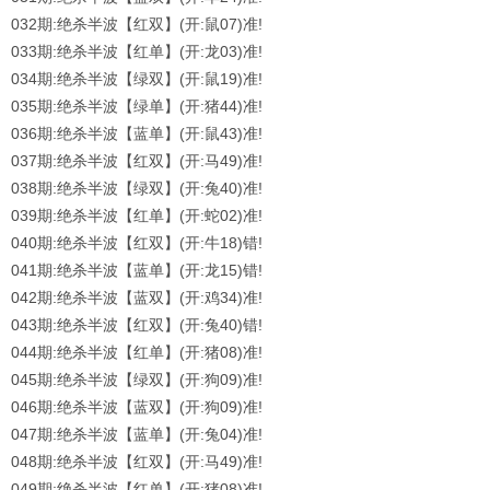
032期:绝杀半波【红双
】(开:鼠07)准!
033期:绝杀半波【红单
】(开:龙03)准!
034期:绝杀半波【绿双
】(开:鼠19)准!
035期:绝杀半波【绿单
】(开:猪44)准!
036期:绝杀半波【蓝单
】(开:鼠43)准!
037期:绝杀半波【红双
】(开:马49)准!
038期:绝杀半波【绿双
】(开:兔40)准!
039期:绝杀半波【红单
】(开:蛇02)准!
040期:绝杀半波【
红双
】(开:牛18)错!
041期:绝杀半波【蓝单
】(开:龙15)错!
042期:绝杀半波【蓝双
】(开:鸡34)准!
043期:绝杀半波【红双
】(开:兔40)错!
044期:绝杀半波【红单
】(开:猪08)准!
045期:绝杀半波【绿双
】(开:狗09)准!
046期:绝杀半波【蓝双
】(开:狗09)准!
047期:绝杀半波【蓝单
】(开:兔04)准!
048期:绝杀半波【
红双
】(开:马49)准!
049期:绝杀半波【红单
】(开:猪08)准!