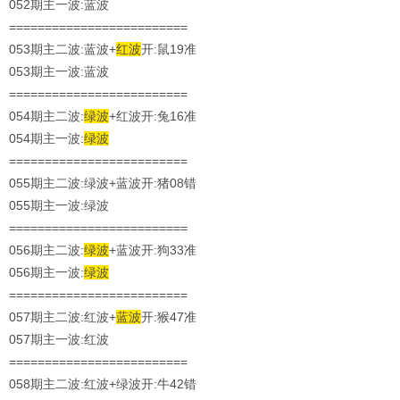
052期主一波:蓝波
=========================
053期主二波:蓝波+
红波
开:鼠19准
053期主一波:蓝波
=========================
054期主二波:
绿波
+红波开:兔16准
054期主一波:
绿波
=========================
055期主二波:绿波+蓝波开:猪08错
055期主一波:绿波
=========================
056期主二波:
绿波
+蓝波开:狗33准
056期主一波:
绿波
=========================
057期主二波:红波+
蓝波
开:猴47准
057期主一波:
红
波
=========================
058期主二波:红波+绿波开:牛42错