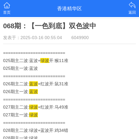
香港精华区
首页
返回
068期：【一色到底】双色波中
发表于：2025-03-16 00:55:04
6049900
=========================
025期主二波:蓝波+
绿波
开:猴11准
025期主一波:蓝波
=========================
026期主二波:
蓝波
+红波开:鼠31准
026期主一波:
蓝波
=========================
027期主二波:
绿波
+红波开:马49准
027期主一波:
绿波
=========================
028期主二波:绿波+蓝波开:鸡34错
028期主一波:绿波