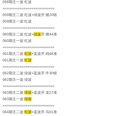
058期主一波:红波
=========================
059期主二波:红波+绿波开:猪20错
059期主一波:红波
=========================
060期主二波:红波+
绿波
开:猪44准
060期主一波:红波
=========================
061期主二波:
红波
+蓝波开:鸡46准
061期主一波:
红波
=========================
062期主二波:绿波+蓝波开:牛30错
062期主一波:绿波
=========================
063期主二波:
绿波
+蓝波开:龙27准
063期主一波:
绿波
=========================
064期主二波:
红波
+蓝波开:马01准