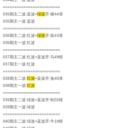
=========================
035期主二波:蓝波+
绿波
开:猪44准
035期主一波:蓝波
=========================
036期主二波:红波+
绿波
开:鼠43准
036期主一波:红波
=========================
037期主二波:红波+蓝波开:马49错
037期主一波:红波
=========================
038期主二波:
红波
+蓝波开:兔40准
038期主一波:
红波
=========================
039期主二波:绿波+蓝波开:蛇02错
039期主一波:绿波
=========================
040期主二波:绿波+蓝波开:牛18错