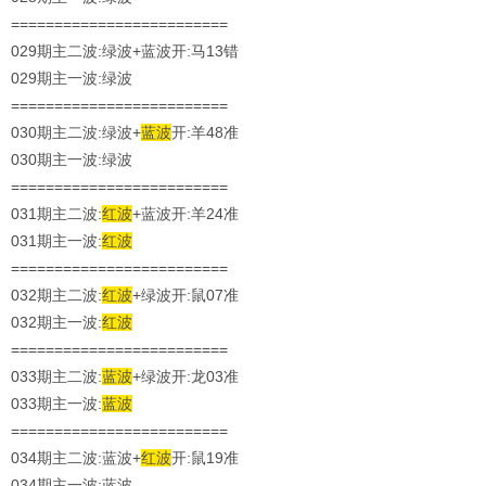
=========================
029期主二波:绿波+蓝波开:马13错
029期主一波:绿波
=========================
030期主二波:绿波+
蓝波
开:羊48准
030
期主一波:绿波
=========================
031期主二波:
红波
+蓝波开:羊24准
031期主一波:
红波
=========================
032期主二波:
红波
+绿波开:鼠07准
032期主一波:
红波
=========================
033期主二波:
蓝波
+绿波开:龙03准
033期主一波:
蓝
波
=========================
034期主二波:蓝波+
红波
开:鼠19准
034期主一波:蓝波