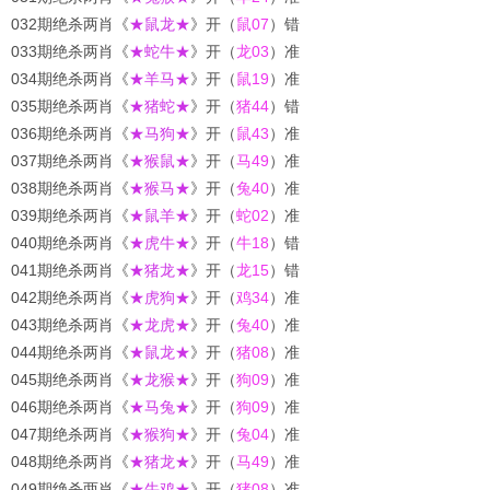
032期绝杀两肖《
★鼠龙★
》开（
鼠07
）错
033期绝杀两肖《
★蛇牛★
》开（
龙03
）准
034期绝杀两肖《
★羊马★
》开（
鼠19
）准
035期绝杀两肖《
★猪蛇★
》开（
猪44
）错
036期绝杀两肖《
★马狗★
》开（
鼠43
）准
037期绝杀两肖《
★猴鼠★
》开（
马49
）准
038期绝杀两肖《
★猴马★
》开（
兔40
）准
039期绝杀两肖《
★鼠羊★
》开（
蛇02
）准
040期绝杀两肖《
★虎牛★
》开（
牛18
）错
041期绝杀两肖《
★猪龙★
》开（
龙15
）错
042期绝杀两肖《
★虎狗★
》开（
鸡34
）准
043期绝杀两肖《
★龙虎★
》开（
兔40
）准
044期绝杀两肖《
★鼠龙★
》开（
猪08
）准
045期绝杀两肖《
★龙猴★
》开（
狗09
）准
046期绝杀两肖《
★马兔★
》开（
狗09
）准
047期绝杀两肖《
★猴狗★
》开（
兔04
）准
048期绝杀两肖《
★猪龙★
》开（
马49
）准
049期绝杀两肖《
★牛鸡★
》开（
猪08
）准