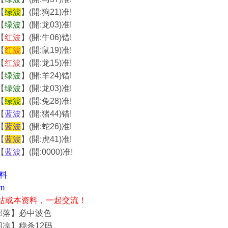
【
绿
波
】(開:狗21)准!
【
绿
波
】(開:龙03)准!
【
红
波
】(開:牛06)错!
【
红
波
】(開:鼠19)准!
【
红
波
】(開:龙15)准!
【
绿
波
】(開:羊24)错!
【
绿
波
】(開:龙03)准!
【
绿
波
】(開:兔28)准!
【
蓝
波
】(開:猪44)错!
【
蓝
波
】(開:蛇26)准!
【
蓝
波
】(開:虎41)准!
【
蓝
波
】(開:0000)准!
资料
m
站或本资料，一起交流！
部落】必中波色
闲凉】稳杀12码