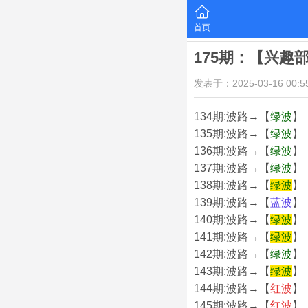
首页
175期：【兴趣
发表于：2025-03-16 00:55
134期:波路→【
绿
波
】
135期:波路→【
绿
波
】
136期:波路→【
绿
波
】
137期:波路→【
绿
波
】
138期:波路→【
绿
波
】
139期:波路→【
蓝
波
】
140期:波路→【
绿
波
】
141期:波路→【
绿
波
】
142期:波路→【
绿
波
】
143期:波路→【
绿
波
】
144期:波路→【
红
波
】
145期:波路→【
红
波
】