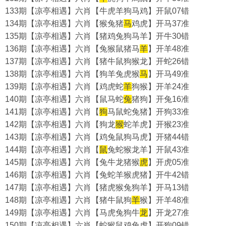
133期【凉亭相遇】六肖【牛虎羊狗马鸡】
开鼠07错
134期【凉亭相遇】六肖【猴兔猪
马
鸡虎】
开马37准
135期【凉亭相遇】六肖【猪鸡兔狗马羊】
开牛30错
136期【凉亭相遇】六肖【兔猴鼠猪马
羊
】
开羊48准
137期【凉亭相遇】六肖【猪牛鼠狗猴龙】
开蛇26错
138期【凉亭相遇】六肖【狗羊兔虎猴
马
】
开马49准
139期【凉亭相遇】六肖【鸡虎蛇
羊
狗猴】
开羊24准
140期【凉亭相遇】六肖【鼠马蛇
兔
猪狗】
开兔16准
141期【凉亭相遇】六肖【
狗
马鼠蛇兔猪】
开狗33准
142期【凉亭相遇】六肖【狗龙
猴
蛇羊虎】
开猴23准
143期【凉亭相遇】六肖【鸡兔鼠狗马虎】
开猪44错
144期【凉亭相遇】六肖【
鼠
兔蛇猴龙羊】
开鼠43准
145期【凉亭相遇】六肖【兔牛龙猪猴
虎
】
开虎05准
146期【凉亭相遇】六肖【兔蛇羊猴虎猪】
开牛42错
147期【凉亭相遇】六肖【猪虎猴兔狗羊】
开马13错
148期【凉亭相遇】六肖【猪牛鼠狗
羊
猴】
开羊48准
149期【凉亭相遇】六肖【马虎兔狗牛
龙
】
开龙27准
150期【凉亭相遇】六肖【蛇猴鼠鸡兔虎】
开狗09错