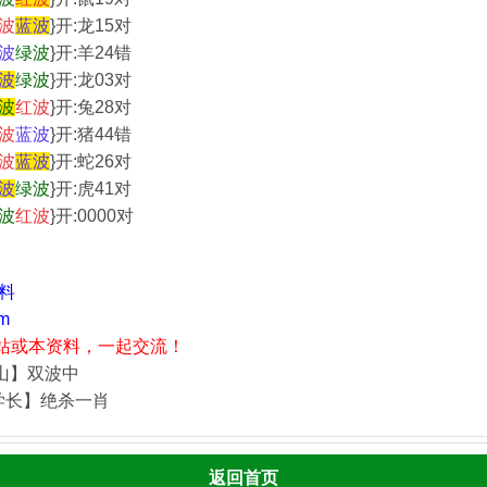
波
蓝
波
}开:龙15对
波
绿
波
}开:羊24错
波
绿
波
}开:龙03对
波
红
波
}开:兔28对
波
蓝
波
}开:猪44错
波
蓝
波
}开:蛇26对
波
绿
波
}开:虎41对
波
红
波
}开:0000对
资料
m
站或本资料，一起交流！
河山】双波中
学长】绝杀一肖
返回首页