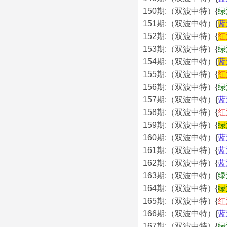
150期:（双波中特）{
绿
151期:（双波中特）{
蓝
152期:（双波中特）{
红
153期:（双波中特）{
绿
154期:（双波中特）{
蓝
155期:（双波中特）{
红
156期:（双波中特）{
绿
157期:（双波中特）{
蓝
158期:（双波中特）{
红
159期:（双波中特）{
绿
160期:（双波中特）{
蓝
161期:（双波中特）{
蓝
162期:（双波中特）{
蓝
163期:（双波中特）{
绿
164期:（双波中特）{
绿
165期:（双波中特）{
红
166期:（双波中特）{
蓝
167期:（双波中特）{
绿